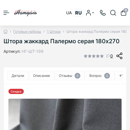
0
RU
UA
Готовые наборы
1 Штора
Штора жаккард Палермо серая 180х
Штора жаккард Палермо серая 180х270
Артикул:
НГ-ШТ-199
0
Детали
Описание
Отзывы
Вопрос
⚜︎Уход
0
0
Скидка