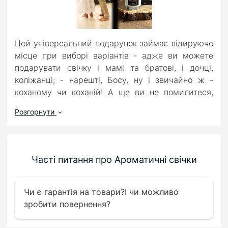
Цей універсальний подарунок займає лідируюче
місце при виборі варіантів - адже ви можете
подарувати свічку і мамі та братові, і дочці,
коліжанці; - нарешті, Босу, ну і звичайно ж -
коханому чи коханій! А ще ви не помилитеся,
якщо вирішите купити ароматичну свічку з
Розгорнути
приємним запахом для дружини на День
Валентина, для чоловіка - до Дня народження, чи
з приводу новосілля... Свічка скрізь буде
доречною!
Часті питання про Ароматичні свічки
Ми пропонуємо якісні свічки, зі стійкими
ароматами, гарантійний час горіння яких 45
Чи є гарантія на товари?І чи можливо
годин, зроблені з соєвого воску і мають
зробити повернення?
спеціальний гніт, який при горінні видає легке
потріскування - ніби десь горить багаття... Дуже