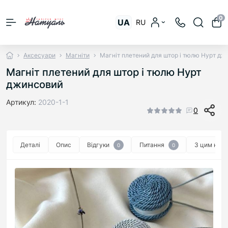
0
UA
RU
Аксесуари
Магніти
Магніт плетений для штор і тюлю Нурт дж
Магніт плетений для штор і тюлю Нурт
джинсовий
Артикул:
2020-1-1
0
Деталі
Опис
Відгуки
Питання
З цим куп
0
0