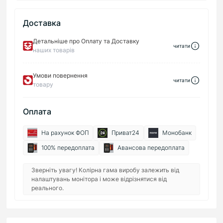
Доставка
Детальніше про Оплату та Доставку
читати
наших товарів
Умови повернення
читати
товару
Оплата
На рахунок ФОП
Приват24
Монобанк
100% передоплата
Авансова передоплата
Зверніть увагу! Колірна гама виробу залежить від
налаштувань монітора і може відрізнятися від
реального.