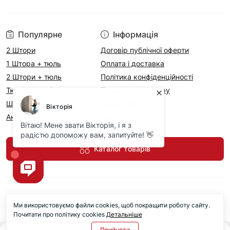
Популярне
Інформація
2 Штори
Договір публічної оферти
1 Штора + тюль
Оплата і доставка
2 Штори + тюль
Політика конфіденційності
Тюль в розмірах
Повернення товару
Штори на метраж
Карта сайту
Аксесуари
Акції
Каталог товарів
Ми використовуємо файли cookies, щоб покращити роботу сайту.
Почитати про політику cookies
Детальніше
Прийняти