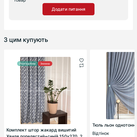
Додати питання
З цим купують
Різні відтінки
Знижка
Тюль льон однотонн
Комплект штор жакард вишитий
Відтінок
Хвиля попелястий+синій 150х270, 2