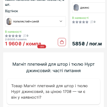
шт.
джинс
Відтінок
В наявності
попелястий+синій
0
В наявності
0
2 800₴ / компл.
1 960₴ / компл.
585₴ / пог.м
-30%
Магніт плетений для штор і тюлю Нурт
джинсовий: часті питання
Товар Магніт плетений для штор і тюлю
Нурт джинсовий, за ціною 170₴ — чи є
він у наявності?