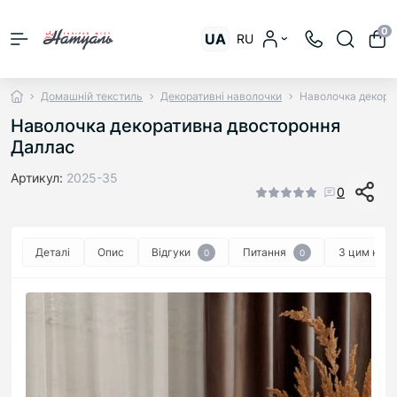
0
UA
RU
Домашній текстиль
Декоративні наволочки
Наволочка декора
Наволочка декоративна двостороння
Даллас
Артикул:
2025-35
0
Деталі
Опис
Відгуки
Питання
З цим куп
0
0