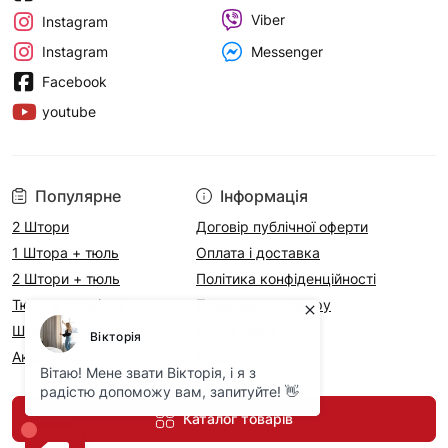
Viber
Instagram
Messenger
Instagram
Facebook
youtube
Популярне
Інформація
2 Штори
Договір публічної оферти
1 Штора + тюль
Оплата і доставка
2 Штори + тюль
Політика конфіденційності
Тюль в розмірах
Повернення товару
Штори на метраж
Карта сайту
Аксесуари
Акції
Каталог товарів