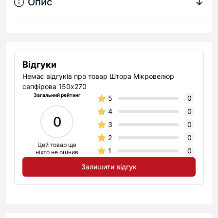
Опис
↓
Відгуки
Немає відгуків про товар Штора Мікровелюр
сапфірова 150х270
Загальний рейтинг
5
0
4
0
0
3
0
2
0
Цей товар ще
1
0
ніхто не оцінив
Залишити відгук