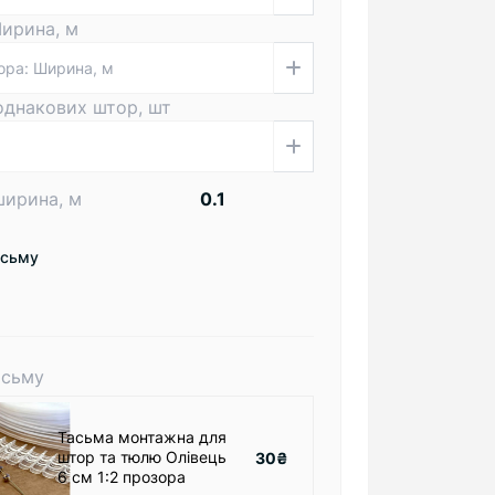
Ширина, м
 однакових штор, шт
ширина, м
есьму
асьму
Тасьма монтажна для
штор та тюлю Олівець
30₴
6 см 1:2 прозора