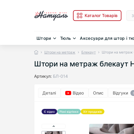
Каталог Товарів
Штори
Тюль
Аксесуари для штор і т
Штори на метраж
Блекаут
Штори на метраж 
Штори на метраж блекаут H
Артикул:
БЛ-014
Деталі
Відео
Опис
Відгуки
Є відео
Різні відтінки
Хіт продажів