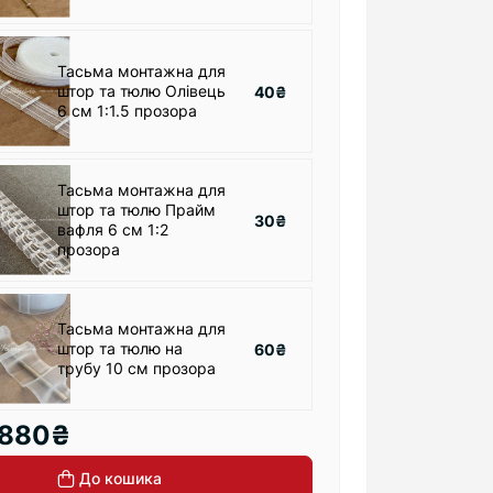
Тасьма монтажна для
штор та тюлю Олівець
40₴
6 см 1:1.5 прозора
Тасьма монтажна для
штор та тюлю Прайм
30₴
вафля 6 см 1:2
прозора
Тасьма монтажна для
штор та тюлю на
60₴
трубу 10 см прозора
880₴
До кошика