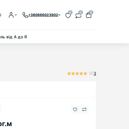
0
0
0
U
+380666023902
ль від А до Я
3
ог.м