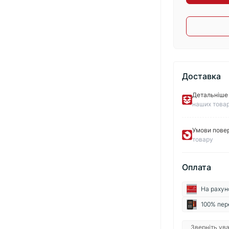
Доставка
Детальніше 
наших товар
Умови пове
товару
Оплата
На рахун
100% пер
Зверніть ува