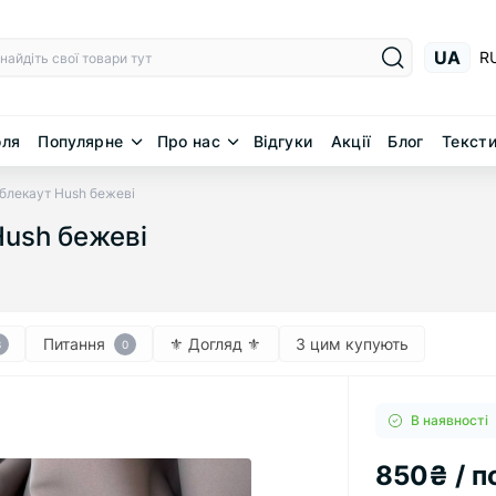
UA
R
юля
Популярне
Про нас
Відгуки
Акції
Блог
Тексти
блекаут Hush бежеві
ush бежеві
Питання
⚜︎ Догляд ⚜︎
З цим купують
3
0
В наявності
850₴ / п