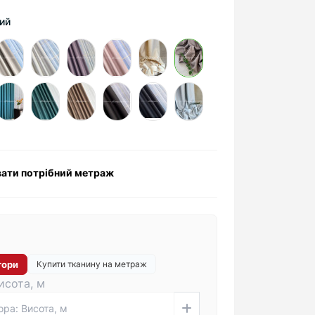
вий
ати потрібний метраж
тори
Купити тканину на метраж
исота, м