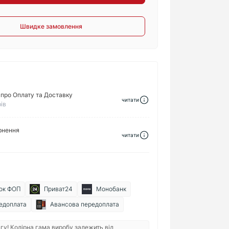
Швидке замовлення
про Оплату та Доставку
читати
ів
рнення
читати
ок ФОП
Приват24
Монобанк
едоплата
Авансова передоплата
гу! Колірна гама виробу залежить від