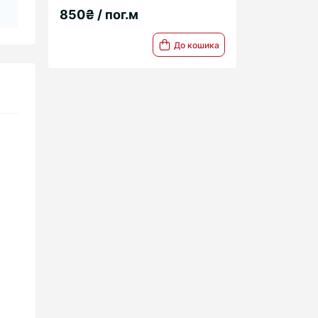
850₴ / пог.м
До кошика