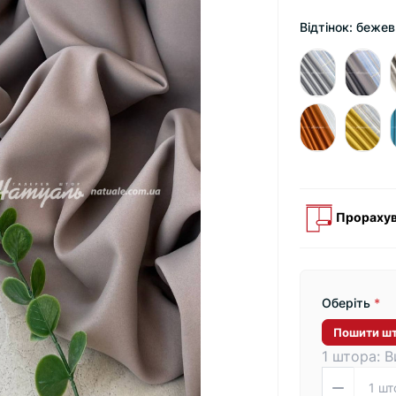
Відтінок: беже
Прорахув
Оберіть
*
Пошити ш
1 штора: В