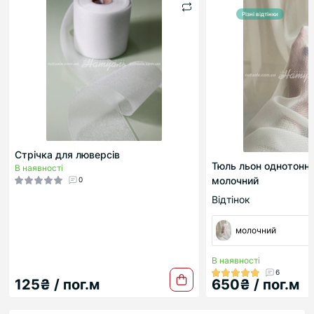
Різні відтінки
Стрічка для люверсів
Тюль льон однотонн
В наявності
молочний
0
Відтінок
молочний
В наявності
6
125₴ / пог.м
650₴ / пог.м