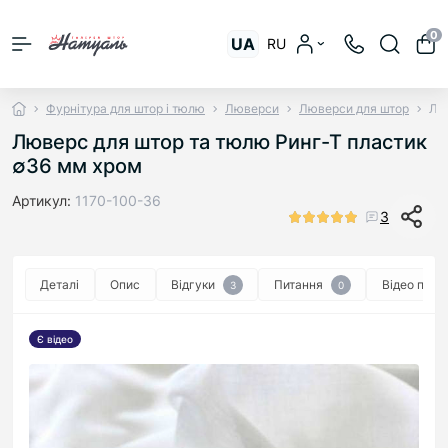
0
UA
RU
Фурнітура для штор і тюлю
Люверси
Люверси для штор
Лю
Люверс для штор та тюлю Ринг-Т пластик
∅36 мм хром
Артикул:
1170-100-36
3
Деталі
Опис
Відгуки
Питання
Відео про 
3
0
Є відео