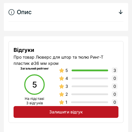
Опис
↓
Відгуки
Про товар Люверс для штор та тюлю Ринг-Т
пластик ∅36 мм хром
Загальний рейтинг
5
3
4
0
5
3
0
2
0
На підставі
1
0
3 відгуків
Залишити відгук