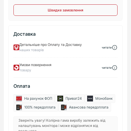
Швидке замовлення
Доставка
Детальніше про Оплату та Доставку
читати
наших товарів
Умови повернення
читати
товару
Оплата
На рахунок ФОП
Приват24
Монобанк
100% передоплата
Авансова передоплата
Зверніть увагу! Колірна гама виробу залежить від
налаштувань монітора і може відрізнятися від
реального.