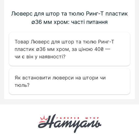
Люверс для штор та тюлю Ринг-Т пластик
∅36 мм хром: часті питання
Товар Люверс для штор та тюлю Ринг-Т
пластик ∅36 мм хром, за ціною 40₴ —
чи є він у наявності?
Як встановити люверси на штори чи
тюль?