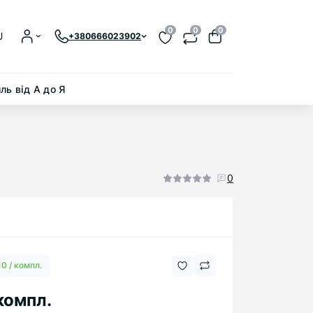
0
0
0
U
+380666023902
ль від А до Я
0
10 / компл.
 компл.