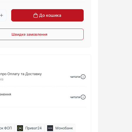
До кошика
Швидке замовлення
про Оплату та Доставку
читати
ів
рнення
читати
ок ФОП
Приват24
Монобанк