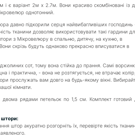
м і є варіант 2м х 2.7м. Вони красиво скомбіновані із 
 Мікровелюр однотонний.
юра давно підкорили серця найвибагливіших господинь 
онність тканини дозволяє використовувати такі гардини д
штори з Мікровелюру в спальню, дитячу, на кухню, в
...Вони скрізь будуть однаково прекрасно вписуватися в
жолиних сот, тому вона стійка до прання. Самі ворсин
а і практична, - вона не розтягується, не втрачає колір
тори прослужать вам довго на будь-якому вікні. Вибирай
вашої кімнати.
 двома рядами петельок по 1,5 см. Комплект готовий 
и штори:
ання штор акуратно розгорніть їх, перевірте якість ткани
заявленого.