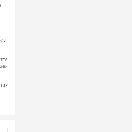
е
ори,
ття
яким
 цих