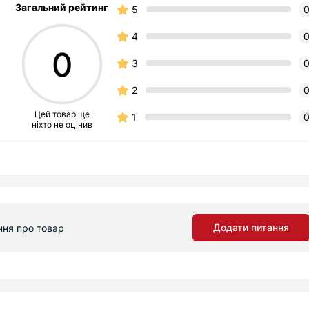
Загальний рейтинг
5
4
0
3
2
Цей товар ще
1
ніхто не оцінив
Додати питання
ння про товар