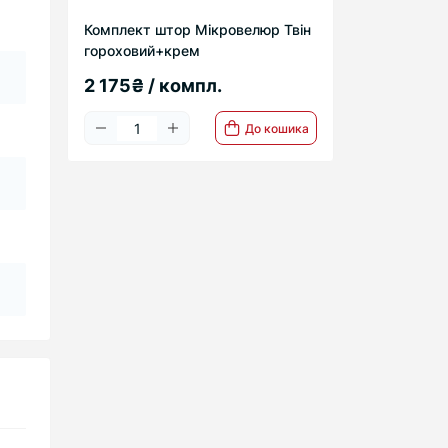
Комплект штор Мікровелюр Твін
гороховий+крем
2 175₴ / компл.
До кошика