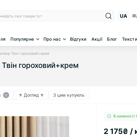
UA
R
юля
Популярне
Про нас
Відгуки
Акції
Блог
Тексти
велюр Твін гороховий+крем
 Твін гороховий+крем
я
⚜︎ Догляд ⚜︎
З цим купують
0
В наявності 
2 175₴ /