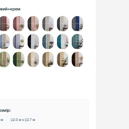
ховий+крем
змір:
 м
⍗2.0 м х ⍗2.7 м