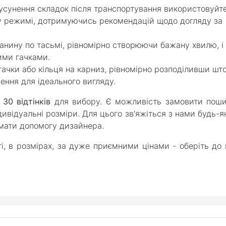
 усунення складок після транспортування використовуйт
му режимі, дотримуючись рекомендацій щодо догляду за
канину по тасьмі, рівномірно створюючи бажану хвилю, і
ими гачками.
 гачки або кільця на карниз, рівномірно розподіливши шт
ення для ідеального вигляду.
е
30 відтінків
для вибору. Є можливість замовити поши
дивідуальні розміри. Для цього зв'яжіться з нами будь-
мати допомогу дизайнера.
і, в розмірах, за дуже приємними цінами - оберіть до