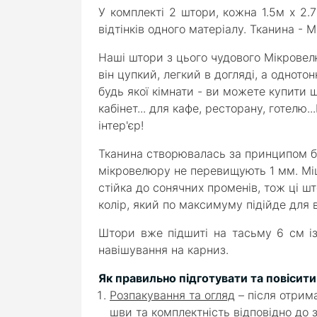
У комплекті 2 штори, кожна 1.5м х 2.7
відтінків одного матеріалу. Тканина -
Наші штори з цього чудового Мікровел
він цупкий, легкий в догляді, а однот
будь якої кімнати - ви можете купити 
кабінет... для кафе, ресторану, готелю
інтер'єр!
Тканина створювалась за принципом бд
мікровелюру не перевищують 1 мм. Міцн
стійка до сонячних променів, тож ці ш
колір, який по максимуму підійде для 
Штори вже підшиті на тасьму 6 см із
навішування на карниз.
Як правильно підготувати та повісит
Розпакування та огляд
– після отрим
шви та комплектність відповідно до 