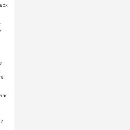
двох
-
ля
ки
,
те
для
ни,