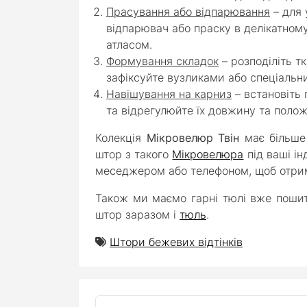
Прасування або відпарювання
– для
відпарювач або праску в делікатно
атласом.
Формування складок
– розподіліть т
зафіксуйте вузликами або спеціальн
Навішування на карниз
– встановіть
та відрегулюйте їх довжину та полож
Колекція
Мікровелюр Твін
має більш
штор з такого
Мікровелюра
під ваші ін
меседжером або телефоном, щоб отри
Також ми маємо гарні тюлі вже пошит
штор заразом і
тюль
.
Штори бежевих відтінків