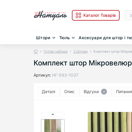
Каталог Товарів
Штори
Тюль
Аксесуари для штор і т
Готові набори
2 Штори
Комплект штор Мікро
Комплект штор Мікровелюр
Артикул:
НГ-593-1037
Деталі
Опис
Відгуки
Питанн
0