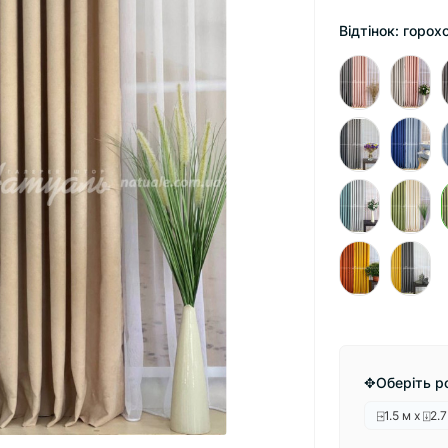
Відтінок: горо
✥Оберіть ро
⍈1.5 м х ⍗2.7