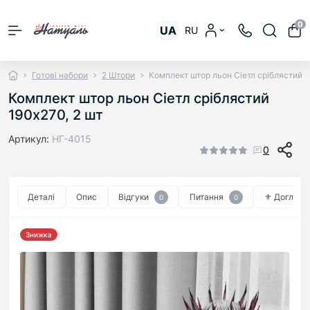
0
UA
RU
Готові набори
2 Штори
Комплект штор льон Сіетл сріблястий 1
Комплект штор льон Сіетл сріблястий
190х270, 2 шт
Артикул:
НГ-4015
0
Деталі
Опис
Відгуки
Питання
⚜︎ Догляд ⚜
0
0
Знижка