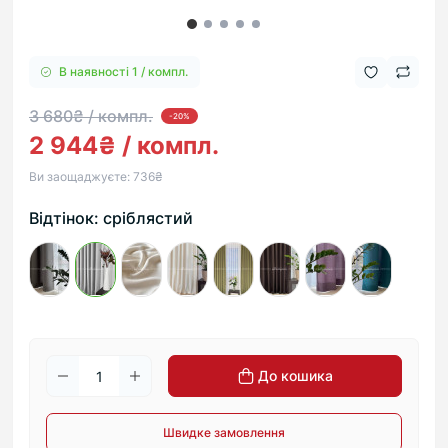
В наявності 1 / компл.
3 680₴ / компл.
-20%
2 944₴ / компл.
Ви заощаджуєте:
736₴
Відтінок: сріблястий
До кошика
Швидке замовлення