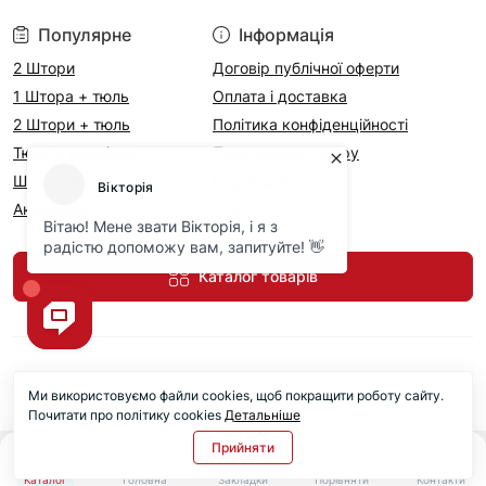
Популярне
Інформація
2 Штори
Договір публічної оферти
1 Штора + тюль
Оплата і доставка
2 Штори + тюль
Політика конфіденційності
Тюль в розмірах
Повернення товару
Штори на метраж
Карта сайту
Аксесуари
Акції
Каталог товарів
Ми використовуємо файли cookies, щоб покращити роботу сайту.
Почитати про політику cookies
Детальніше
Прийняти
0
0
Каталог
Головна
Закладки
Порівняти
Контакти