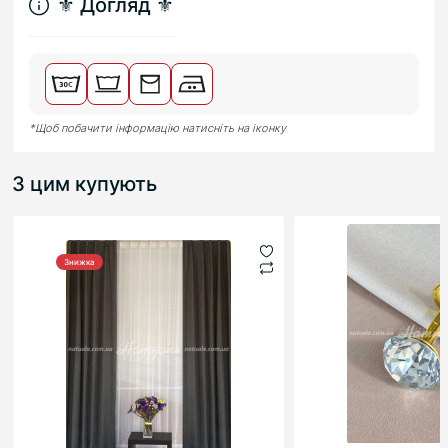
⚜︎ Догляд ⚜︎
*Щоб побачити інформацію натисніть на іконку
З цим купують
Знижка