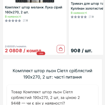
Тримач для штор та
Комплект штор меланж Лука сірий
Куллінан золотистий
160х270, 2 шт.
В наявності
В наявності
0
0
2 600₴ / компл.
2 080₴ / компл.
90₴ / шт.
-20%
Комплект штор льон Сіетл сріблястий
190х270, 2 шт: часті питання
Товар Комплект штор льон Сіетл
сріблястий 190х270, 2 шт, за ціною 2
944₴ — чи є він у наявності?