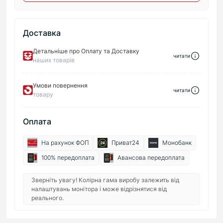
Доставка
Детальніше про Оплату та Доставку
читати
наших товарів
Умови повернення
читати
товару
Оплата
На рахунок ФОП
Приват24
Монобанк
100% передоплата
Авансова передоплата
Зверніть увагу! Колірна гама виробу залежить від
налаштувань монітора і може відрізнятися від
реального.