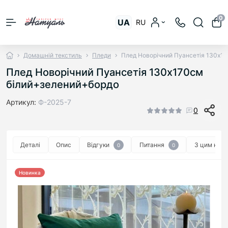
0
UA
RU
Домашній текстиль
Пледи
Плед Новорічний Пуансетія 130х1
Плед Новорічний Пуансетія 130х170см
білий+зелений+бордо
Артикул:
Ф-2025-7
0
Деталі
Опис
Відгуки
Питання
З цим куп
0
0
Новинка