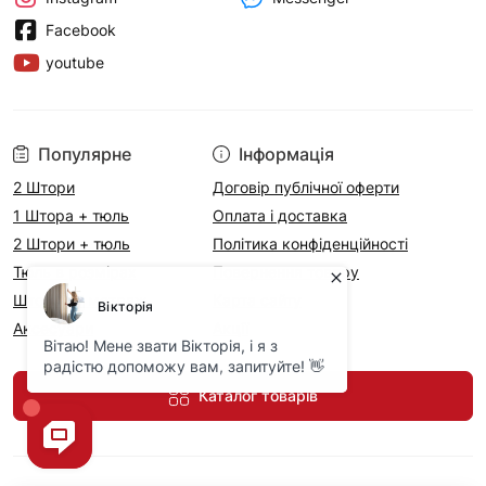
Facebook
youtube
Популярне
Інформація
2 Штори
Договір публічної оферти
1 Штора + тюль
Оплата і доставка
2 Штори + тюль
Політика конфіденційності
Тюль в розмірах
Повернення товару
Штори на метраж
Карта сайту
Аксесуари
Акції
Каталог товарів