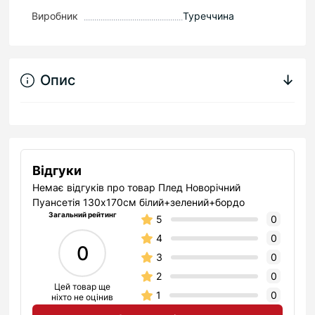
Виробник
Туреччина
Опис
↓
Відгуки
Немає відгуків про товар Плед Новорічний
Пуансетія 130х170см білий+зелений+бордо
Загальний рейтинг
5
0
4
0
0
3
0
2
0
Цей товар ще
1
0
ніхто не оцінив