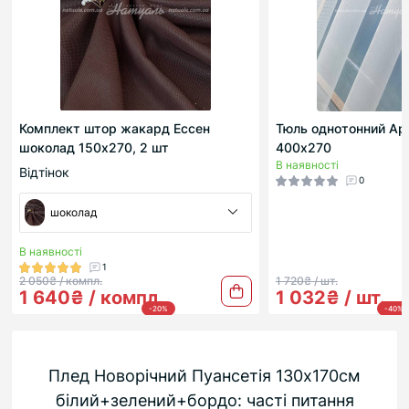
Комплект штор жакард Ессен
Тюль однотонний Ар
шоколад 150х270, 2 шт
400х270
В наявності
Відтінок
0
шоколад
В наявності
1
2 050₴ / компл.
1 720₴ / шт.
1 640₴ / компл.
1 032₴ / шт.
-20%
-40%
Плед Новорічний Пуансетія 130х170см
білий+зелений+бордо: часті питання