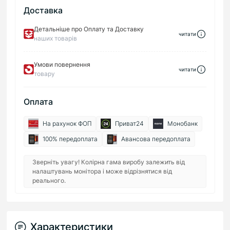
Доставка
Детальніше про Оплату та Доставку
читати
наших товарів
Умови повернення
читати
товару
Оплата
На рахунок ФОП
Приват24
Монобанк
100% передоплата
Авансова передоплата
Зверніть увагу! Колірна гама виробу залежить від
налаштувань монітора і може відрізнятися від
реального.
Характеристики