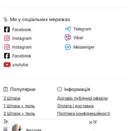
Ми у соціальних мережах
Telegram
Facebook
Viber
Instagram
Messenger
Instagram
Facebook
youtube
Популярне
Інформація
2 Штори
Договір публічної оферти
1 Штора + тюль
Оплата і доставка
2 Штори + тюль
Політика конфіденційності
Тюль в розмірах
Повернення товару
Штори на метраж
Карта сайту