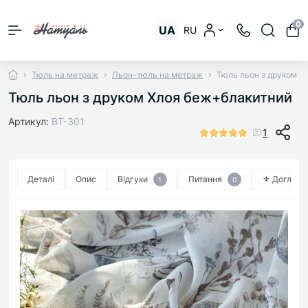
0
UA
RU
Тюль на метраж
Льон-тюль на метраж
Тюль льон з друком Х
Тюль льон з друком Хлоя беж+блакитний
Артикул:
ВТ-301
1
Деталі
Опис
Відгуки
Питання
⚜︎ Догляд ⚜
1
0