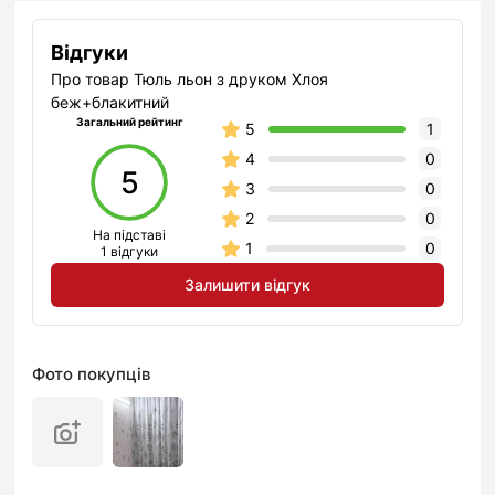
Відгуки
Про товар Тюль льон з друком Хлоя
беж+блакитний
Загальний рейтинг
5
1
4
0
5
3
0
2
0
На підставі
1
0
1 відгуки
Залишити відгук
Фото покупців