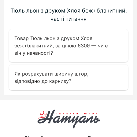
Тюль льон з друком Хлоя беж+блакитний:
часті питання
Товар Тюль льон з друком Хлоя
беж+блакитний, за ціною 630₴ — чи є
він у наявності?
Як розрахувати ширину штор,
відповідно до карнизу?