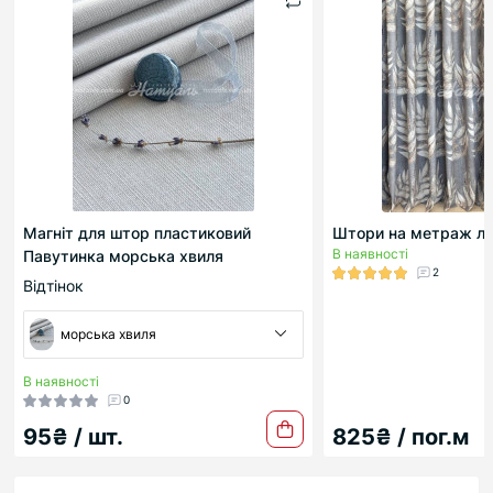
Магніт для штор пластиковий
Штори на метраж льо
В наявності
Павутинка морська хвиля
2
Відтінок
морська хвиля
В наявності
0
95₴ / шт.
825₴ / пог.м