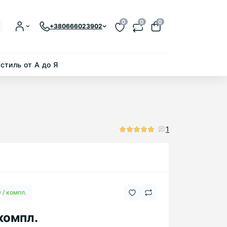
0
0
0
+380666023902
стиль от А до Я
1
 / компл.
 компл.