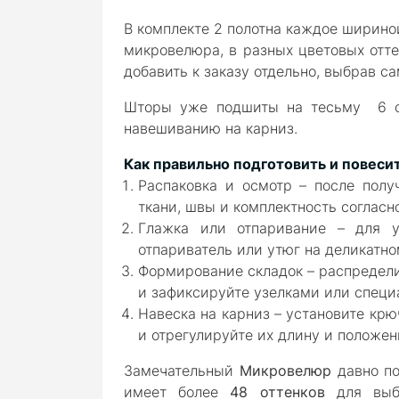
В комплекте 2 полотна
каждое шириной
микровелюра, в разных цветовых отт
добавить к заказу отдельно, выбрав 
Шторы уже подшиты на тесьму 6 см
навешиванию на карниз.
Как правильно подготовить и повеси
Распаковка и осмотр
– после полу
ткани, швы и комплектность согласн
Глажка или отпаривание
– для у
отпариватель или утюг на деликатн
Формирование складок
– распредел
и зафиксируйте узелками или спец
Навеска на карниз
– установите крю
и отрегулируйте их длину и положен
Замечательный
Микровелюр
давно по
имеет более
48 оттенков
для выбо