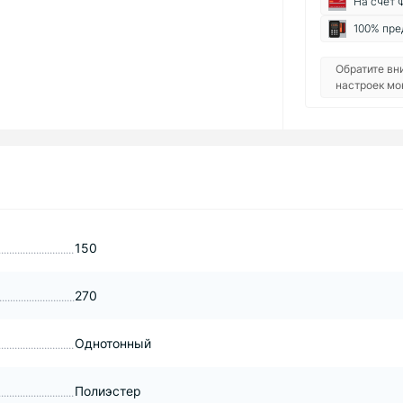
На счет 
100% пре
Обратите вн
настроек мо
150
270
Однотонный
Полиэстер