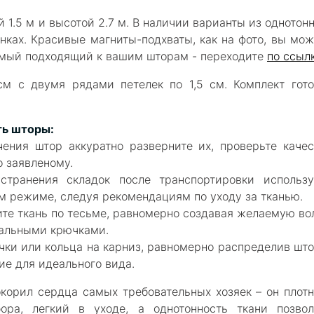
 1.5 м и высотой 2.7 м
.
В наличии варианты из однотон
енках.
Красивые магниты-подхваты, как на фото, вы мож
самый подходящий к вашим шторам - переходите
по ссыл
 с двумя рядами петелек по 1,5 см. Комплект гото
ть шторы:
чения штор аккуратно разверните их, проверьте качес
о заявленому.
странения складок после транспортировки использу
ом режиме, следуя рекомендациям по уходу за тканью.
ите ткань по тесьме, равномерно создавая желаемую во
иальными крючками.
чки или кольца на карниз, равномерно распределив шт
ие для идеального вида.
корил сердца самых требовательных хозяек – он плотн
ра, легкий в уходе, а однотонность ткани позвол