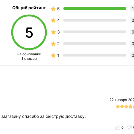
Общий рейтинг
5
1
4
5
3
2
На основании
1
1 отзыва
22 января 20
я,магазину спасибо за быструю доставку.
0