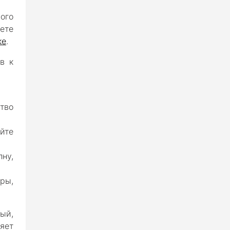
ного
ете
ке
.
в к
тво
йте
лну,
оры,
ый,
яет