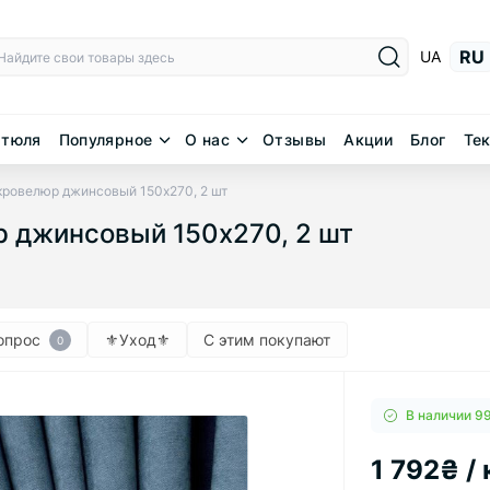
RU
UA
 тюля
Популярное
О нас
Отзывы
Акции
Блог
Тек
кровелюр джинсовый 150х270, 2 шт
 джинсовый 150х270, 2 шт
опрос
⚜︎Уход⚜︎
С этим покупают
0
В наличии 99
1 792₴ /