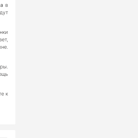
ра
в
дут
нки
вет,
не.
ры.
ощь
е к