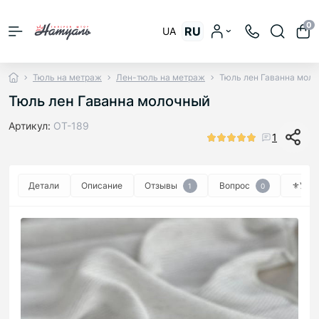
0
RU
UA
Тюль на метраж
Лен-тюль на метраж
Тюль лен Гаванна мол
Тюль лен Гаванна молочный
Артикул:
ОТ-189
1
Детали
Описание
Отзывы
Вопрос
⚜︎Уход
1
0