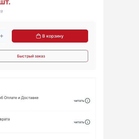
шт.
2₴
В корзину
Быстрый заказ
б Оплате и Доставке
читать
врата
читать