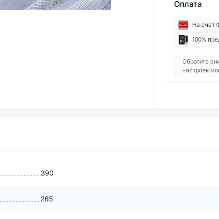
Оплата
На счет 
100% пре
Обратите вн
настроек мо
390
265