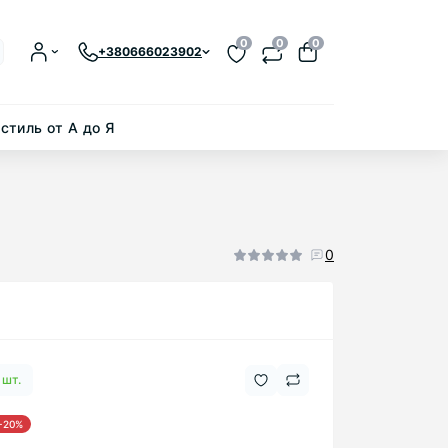
0
0
0
+380666023902
стиль от А до Я
0
 шт.
-20%