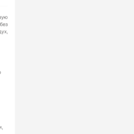
вую
без
ух,
о
и,