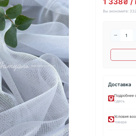
1 338₴ / 
Вы экономите:
33
Доставка
Подробнее о
сдесь
Условия воз
товара