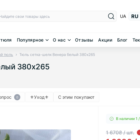
RU
UA
 тюля
Популярное
О нас
Отзывы
Акции
Блог
Тек
й тюль
Тюль сетка-шелк Венера белый 380х265
елый 380х265
опрос
⚜︎Уход⚜︎
С этим покупают
0
В наличии 1 /
1 670₴ / шт.