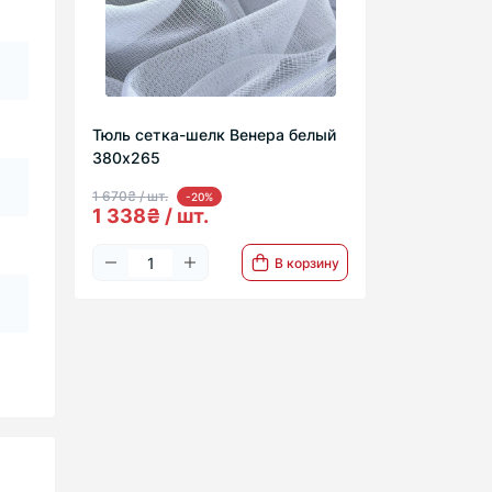
Тюль сетка-шелк Венера белый
380х265
1 670₴ / шт.
-20%
1 338₴ / шт.
В корзину