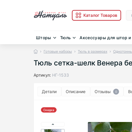
Каталог Товаров
Шторы
Тюль
Аксессуары для штор и
Готовые наборы
Тюль в размерах
Однотонны
Тюль сетка-шелк Венера б
Артикул:
НГ-1533
Детали
Описание
Отзывы
В
0
Скидка