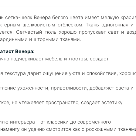
ь сетка-шелк
Венера
белого цвета
имеет мелкую краси
актерным шелковистым отблеском. Ткань однотонная и 
уется.
Сетчастый тюль хорошо пропускает свет и возд
с гардинными и шторными тканями.
батист
Венера
:
ачно подчеркивает мебель и люстры, создает
я текстура дарит ощущение уюта и спокойствия, хорош
.
тление ухоженности, приветливости, добавляет света и
гкое, не утяжеляет пространство, создает эстетику
илю интерьера – от классики до современного
аменту он удачно смотрится как с роскошными тканям