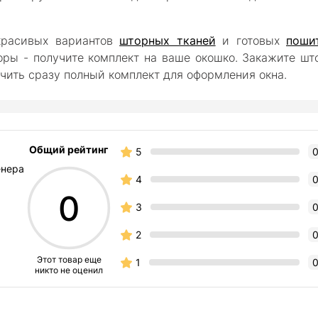
красивых вариантов
шторных тканей
и готовых
поши
ры - получите комплект на ваше окошко.
Закажите шт
учить сразу полный комплект для оформления окна.
Общий рейтинг
5
енера
4
0
3
2
Этот товар еще
1
никто не оценил