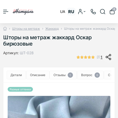
0
RU
UA
Шторы на метраж
Жаккард
Шторы на метраж жаккард Оскар
Шторы на метраж жаккард Оскар
бирюзовые
Артикул:
ШТ-028
1
Детали
Описание
Отзывы
Вопрос
С эти
1
0
Разные оттенки