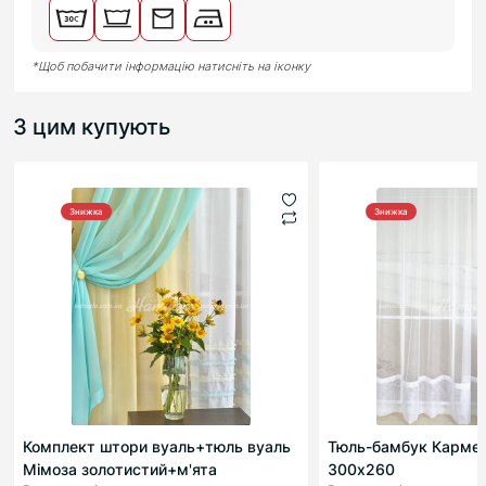
*Щоб побачити інформацію натисніть на іконку
З цим купують
Знижка
Знижка
Комплект штори вуаль+тюль вуаль
Тюль-бамбук Кармен
Мімоза золотистий+м'ята
300х260