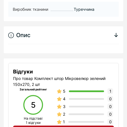
Виробник тканини
Туреччина
Опис
↓
Відгуки
Про товар Комплект штор Мікровелюр зелений
150х270, 2 шт
Загальний рейтинг
5
1
4
0
5
3
0
2
0
На підставі
1
0
1 відгуки