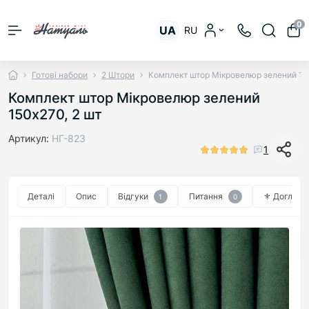
0
UA
RU
Готові набори
2 Штори
Комплект штор Мікровелюр зелений 15
Комплект штор Мікровелюр зелений
150х270, 2 шт
Артикул:
НГ-823
1
Деталі
Опис
Відгуки
Питання
⚜︎ Догляд ⚜
1
0