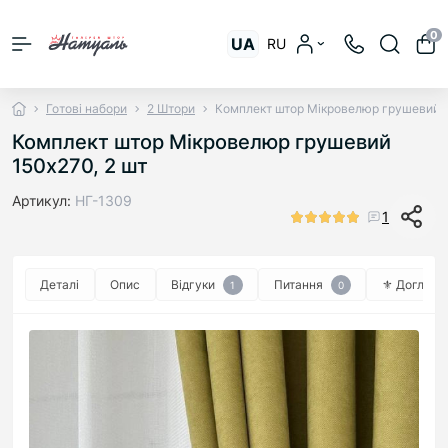
0
UA
RU
Готові набори
2 Штори
Комплект штор Мікровелюр грушевий 1
Комплект штор Мікровелюр грушевий
150х270, 2 шт
Артикул:
НГ-1309
1
Деталі
Опис
Відгуки
Питання
⚜︎ Догляд ⚜
1
0