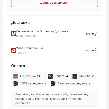
Швидке замовлення
Доставка
Детальніше про Оплату та Доставку
читати
наших товарів
Умови повернення
читати
товару
Оплата
На рахунок ФОП
Приват24
Монобанк
100% передоплата
Авансова передоплата
Зверніть увагу! Колірна гама виробу залежить від
налаштувань монітора і може відрізнятися від
реального.