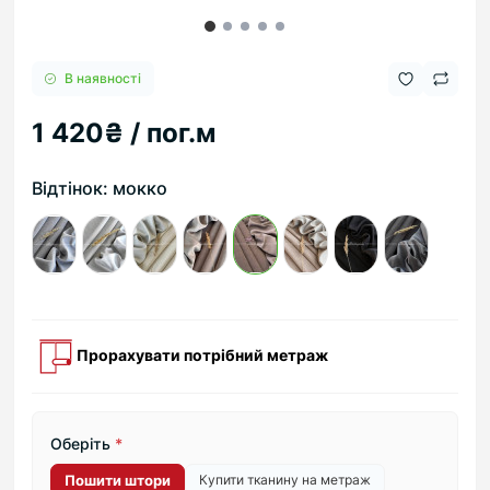
В наявності
1 420₴ / пог.м
Відтінок: мокко
Прорахувати потрібний метраж
Оберіть
*
Пошити штори
Купити тканину на метраж