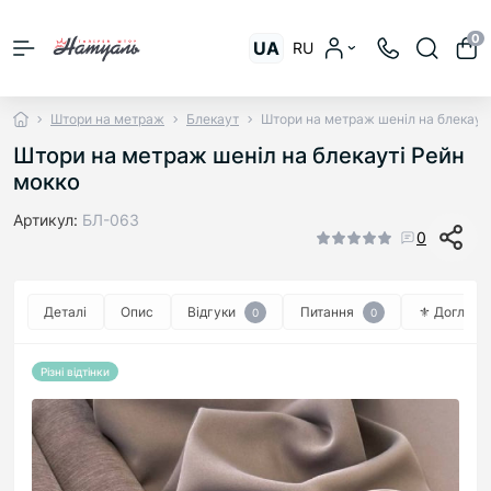
0
UA
RU
Штори на метраж
Блекаут
Штори на метраж шеніл на блекаут
Штори на метраж шеніл на блекауті Рейн
мокко
Артикул:
БЛ-063
0
Деталі
Опис
Відгуки
Питання
⚜︎ Догляд ⚜
0
0
Різні відтінки