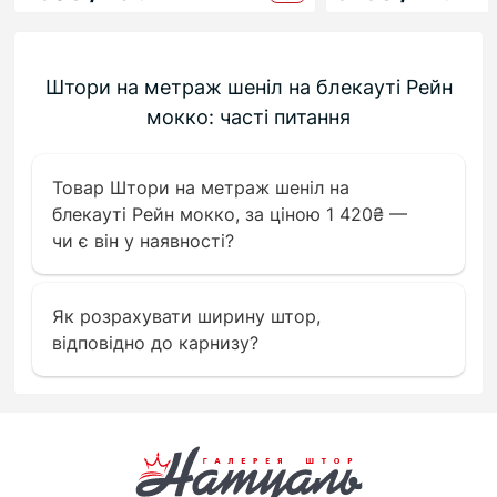
Штори на метраж шеніл на блекауті Рейн
мокко: часті питання
Товар Штори на метраж шеніл на
блекауті Рейн мокко, за ціною 1 420₴ —
чи є він у наявності?
Як розрахувати ширину штор,
відповідно до карнизу?