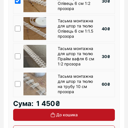
30₴
Олівець 6 см 1:2
прозора
Тасьма монтажна
для штор та тюлю
40₴
Олівець 6 см 1:1.5
прозора
Тасьма монтажна
для штор та тюлю
30₴
Прайм вафля 6 см
1:2 прозора
Тасьма монтажна
для штор та тюлю
60₴
на трубу 10 см
прозора
Сума:
1 450₴
До кошика