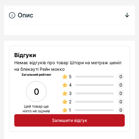
Опис
↓
Відгуки
Немає відгуків про товар Штори на метраж шеніл
на блекауті Рейн мокко
Загальний рейтинг
5
0
4
0
0
3
0
2
0
Цей товар ще
1
0
ніхто не оцінив
Залишити відгук