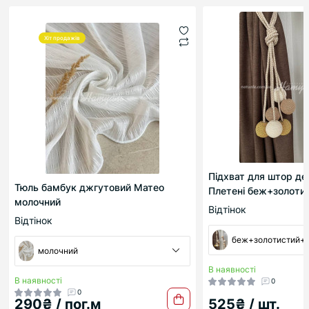
Хіт продажів
Підхват для штор де
Тюль бамбук джгутовий Матео
Плетені беж+золоти
молочний
Відтінок
Відтінок
беж+золотистий+
молочний
В наявності
В наявності
0
0
290₴ / пог.м
525₴ / шт.