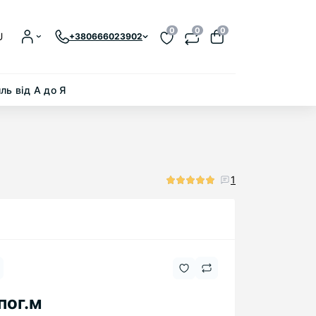
0
0
0
U
+380666023902
ль від А до Я
1
пог.м