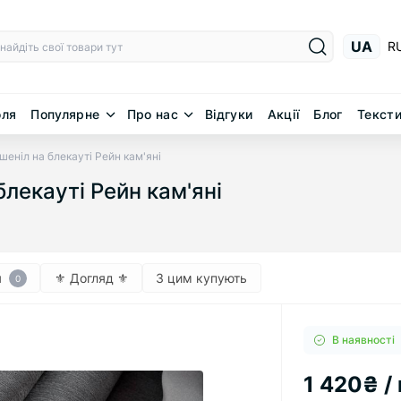
UA
R
юля
Популярне
Про нас
Відгуки
Акції
Блог
Тексти
еніл на блекауті Рейн кам'яні
лекауті Рейн кам'яні
я
⚜︎ Догляд ⚜︎
З цим купують
0
В наявності
1 420₴ / 