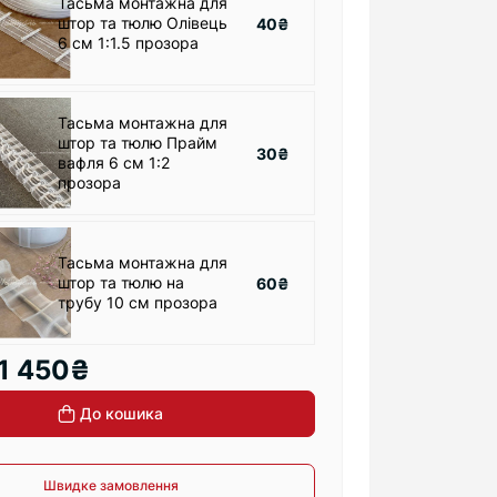
Тасьма монтажна для
штор та тюлю Олівець
40₴
6 см 1:1.5 прозора
Тасьма монтажна для
штор та тюлю Прайм
30₴
вафля 6 см 1:2
прозора
Тасьма монтажна для
штор та тюлю на
60₴
трубу 10 см прозора
1 450₴
До кошика
Швидке замовлення