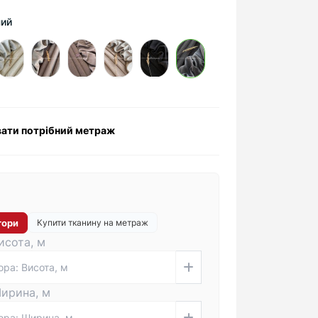
ний
ати потрібний метраж
тори
Купити тканину на метраж
исота, м
Ширина, м