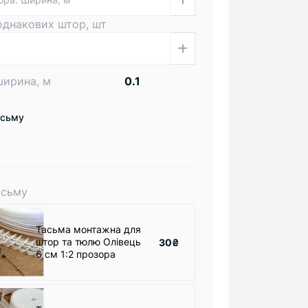
 однакових штор, шт
ширина, м
есьму
асьму
Тасьма монтажна для
штор та тюлю Олівець
30₴
6 см 1:2 прозора