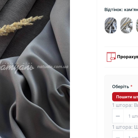
Відтінок: кам'я
Прорахув
Оберіть
*
Пошити ш
1 штора: В
1 штора: 