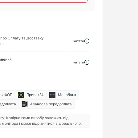
про Оплату та Доставку
читати
ів
рнення
читати
ок ФОП
Приват24
Монобанк
едоплата
Авансова передоплата
гу! Колірна гама виробу залежить від
монітора і може відрізнятися від реального.