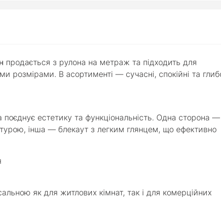
н
продається з рулона на метраж та підходить для
и розмірами. В асортименті — сучасні, спокійні та глиб
а поєднує естетику та функціональність. Одна сторона —
турою, інша — блекаут з легким глянцем, що ефективно
я
сальною як для житлових кімнат, так і для комерційних