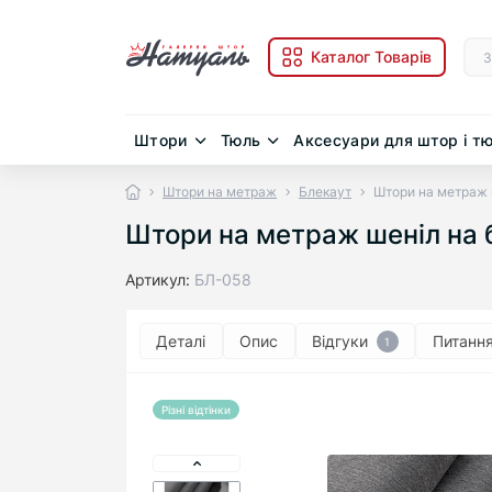
Каталог Товарів
Штори
Тюль
Аксесуари для штор і т
Штори на метраж
Блекаут
Штори на метраж ш
Штори на метраж шеніл на б
Артикул:
БЛ-058
Деталі
Опис
Відгуки
Питанн
1
Різні відтінки