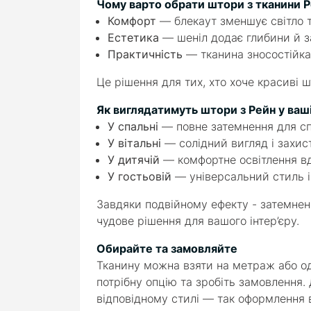
Чому варто обрати штори з тканини 
Комфорт
— блекаут зменшує світло т
Естетика
— шеніл додає глибини й 
Практичність
— тканина зносостійка 
Це рішення для тих, хто хоче красиві ш
Як виглядатимуть штори з Рейн у ваші
У спальні
— повне затемнення для спо
У вітальні
— солідний вигляд і захист
У дитячій
— комфортне освітлення вде
У гостьовій
— універсальний стиль і
Завдяки подвійному ефекту - затемненн
чудове рішення для вашого інтер’єру.
Обирайте та замовляйте
Тканину можна взяти на метраж або од
потрібну опцію та зробіть замовлення.
відповідному стилі — так оформлення в