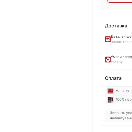
Доставка
Детальніше 
наших товар
Умови пове
товару
Оплата
На рахун
100% пер
Зверніть ува
налаштувань 