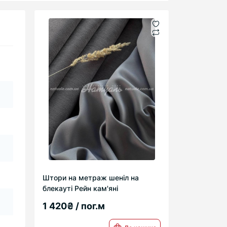
Штори на метраж шеніл на
блекауті Рейн кам'яні
1 420₴ / пог.м