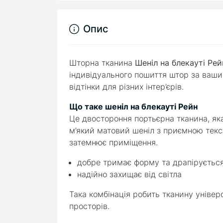
Опис
Шторна тканина
Шеніл на блекауті Рей
індивідуального пошиття штор за вашим
відтінки для різних інтер’єрів.
Що таке шеніл на блекауті Рейн
Це двостороння портьєрна тканина, як
м’який матовий шеніл з приємною текс
затемнює приміщення.
добре тримає форму та драпіруєтьс
надійно захищає від світла
Така комбінація робить тканину універ
просторів.