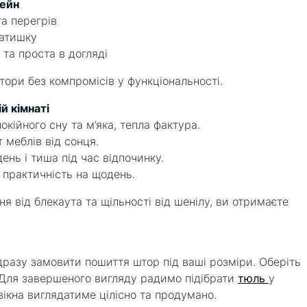
Рейн
а перегрів
затишку
та проста в догляді
тори без компромісів у функціональності.
й кімнаті
кійного сну та м’яка, тепла фактура.
 меблів від сонця.
нь і тиша під час відпочинку.
 практичність на щодень.
я від блекаута та щільності від шенілу, ви отримаєте
разу замовити пошиття штор під ваші розміри. Оберіть
 Для завершеного вигляду радимо підібрати
тюль
у
ікна виглядатиме цілісно та продумано.