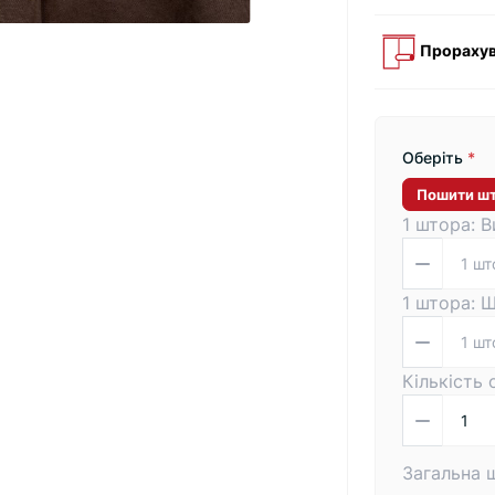
Прорахув
Оберіть
*
Пошити ш
1 штора: В
1 штора: 
Кількість
Загальна 