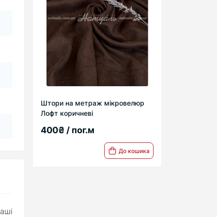
Штори на метраж мікровелюр
Лофт коричневі
400₴ / пог.м
До кошика
аші