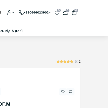
0
0
0
U
+380666023902
ль від А до Я
2
ог.м