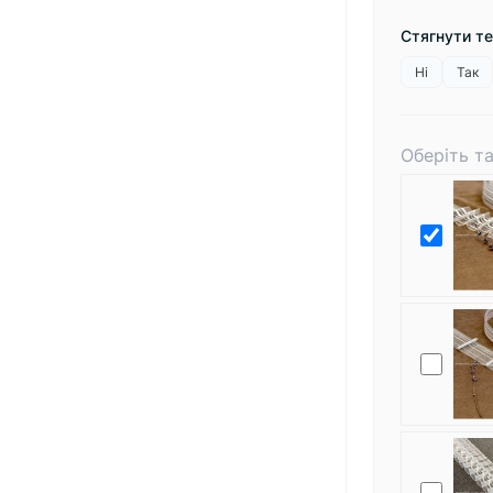
Стягнути т
Ні
Так
Оберіть т