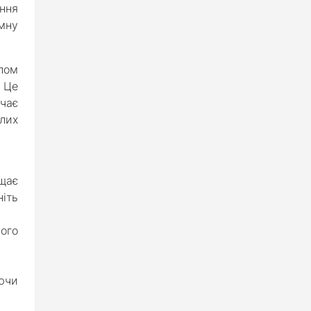
ння
ємну
пом
. Це
ачає
лих
ищає
ніть
ого
ючи