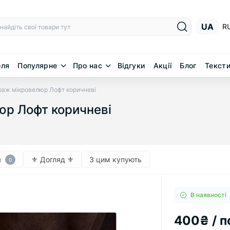
UA
R
юля
Популярне
Про нас
Відгуки
Акції
Блог
Тексти
раж мікровелюр Лофт коричневі
юр Лофт коричневі
я
⚜︎ Догляд ⚜︎
З цим купують
0
В наявності
400₴ / п