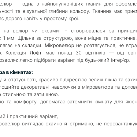
елюр — одна з найпопулярніших тканин для оформле
ьності та візуальної глибини кольору. Тканина має при
є дорого навіть у простому крої.
 на велюр чи оксамит – створювалася за принци
є 1 мм. Щільна за структурою, вона міцна та практична
 лягає на складки.
Мікровелюр
не розтягується, не втр
в. Колекція
Лофт
має понад 30 відтінків — від світ
зволяє легко підібрати варіант під будь-який інтер’єр.
а в кімнатах:
й статусності, красиво підкреслює великі вікна та зах
 пошийте декоративні наволочки з мікровелюра та допов
не стильною та затишною.
 та комфорту, допомагає затемнити кімнату для якісн
ий і практичний варіант,
ровелюр виглядає охайно й стримано, не перевантажу