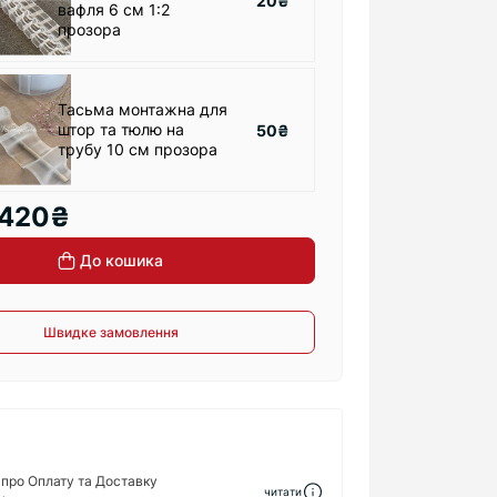
20₴
вафля 6 см 1:2
прозора
Тасьма монтажна для
штор та тюлю на
50₴
трубу 10 см прозора
420₴
До кошика
Швидке замовлення
про Оплату та Доставку
читати