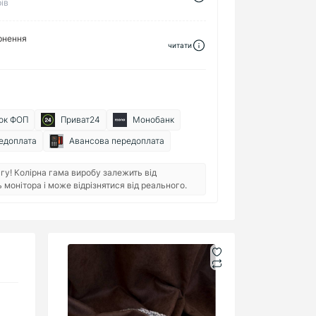
ів
рнення
читати
ок ФОП
Приват24
Монобанк
едоплата
Авансова передоплата
гу! Колірна гама виробу залежить від
монітора і може відрізнятися від реального.