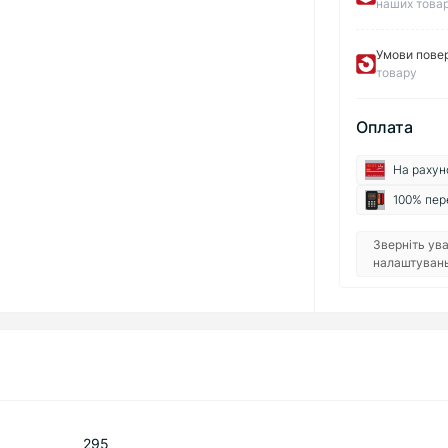
наших товар
Умови пове
товару
Оплата
На рахун
100% пер
Зверніть ува
налаштувань 
295