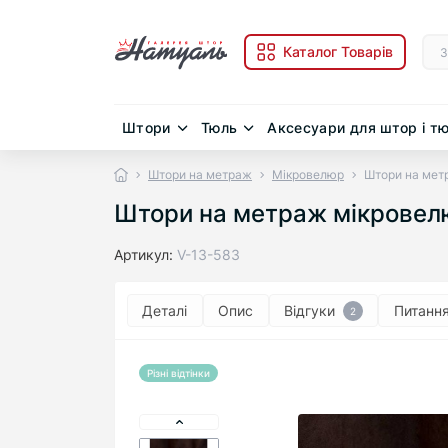
Каталог Товарів
Штори
Тюль
Аксесуари для штор і т
Штори на метраж
Мікровелюр
Штори на мет
Штори на метраж мікровел
Артикул:
V-13-583
Деталі
Опис
Відгуки
Питанн
2
Різні відтінки