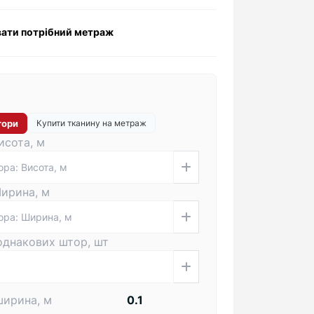
ати потрібний метраж
тори
Купити тканину на метраж
исота, м
Ширина, м
 однакових штор, шт
ширина, м