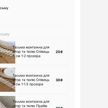
есьму
асьму
Тасьма монтажна для
штор та тюлю Олівець
20₴
6 см 1:2 прозора
Тасьма монтажна для
штор та тюлю Олівець
30₴
6 см 1:1.5 прозора
Тасьма монтажна для
штор та тюлю Прайм