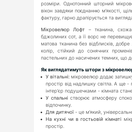
розміри.
Однотонний шторний мікров
вікон завдяки поєднанню м’якості, щіл
фактуру, гарно драпірується та вигляда
Мікровелюр Лофт
– тканина, схожа
бджолиних сот, а її ворс не перевищу
матова тканина без відблисків, добре
колір, стійкий до сонячних промені
пастельних до насичених темних, що до
Як виглядатимуть штори з мікровелюр
У вітальні:
мікровелюр додає затишку 
простір від надлишку світла. А ще -
інтер'єр подушечками - кімната ста
У спальні
створює атмосферу спокою
відпочинку.
Для дитячої
- це м’який, універсальн
На кухні чи в гостьовій кімнаті
мік
простір.