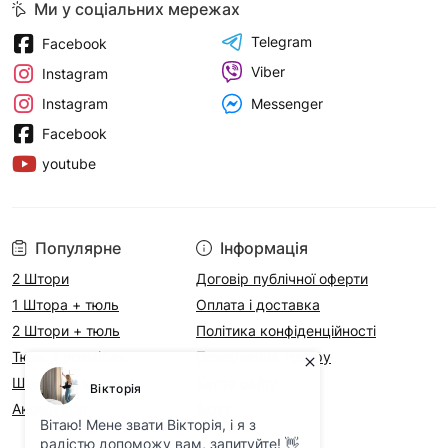
Ми у соціальних мережах
Telegram
Facebook
Viber
Instagram
Messenger
Instagram
Facebook
youtube
Популярне
Інформація
2 Штори
Договір публічної оферти
1 Штора + тюль
Оплата і доставка
2 Штори + тюль
Політика конфіденційності
Тюль в розмірах
Повернення товару
Штори на метраж
Карта сайту
Аксесуари
Акції