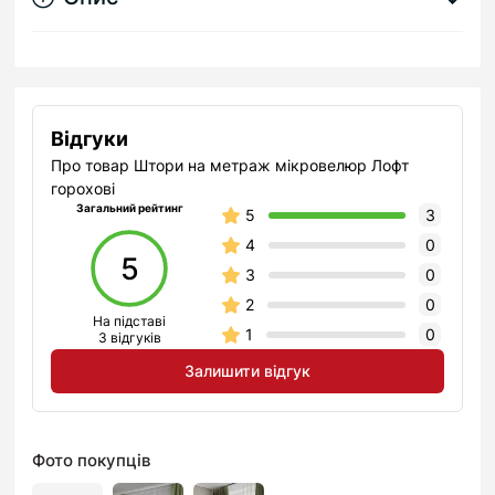
Відгуки
Про товар Штори на метраж мікровелюр Лофт
горохові
Загальний рейтинг
5
3
4
0
5
3
0
2
0
На підставі
1
0
3 відгуків
Залишити відгук
Фото покупців