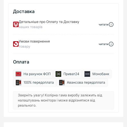
Доставка
Детальніше про Оплату та Доставку
читати
наших товарів
Умови повернення
читати
товару
Оплата
На рахунок ФОП
Приват24
Монобанк
100% передоплата
Авансова передоплата
Зверніть увагу! Колірна гама виробу залежить від
налаштувань монітора і може відрізнятися від
реального.