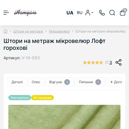
0
UA
RU
Штори на метраж
Мікровелюр
Штори на метраж мікровелюр Л
Штори на метраж мікровелюр Лофт
горохові
Артикул:
V-19-593
3
Деталі
Опис
Відгуки
Питання
⚜︎ Догляд ⚜
3
1
Різні відтінки
Хіт продажів