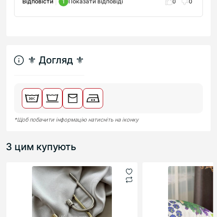
Відповісти
1
Показати відповіді
0
0
⚜︎ Догляд ⚜︎
*Щоб побачити інформацію натисніть на іконку
З цим купують