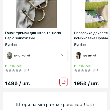
Гачок-тримач для штор та тюлю
Наволочка декорати
Варіо золотистий
комбінована Прован
Відтінок
Відтінок
золотистий
травяний
В наявності
В наявності
0
0
149₴ / шт.
195₴ / шт.
Штори на метраж мікровелюр Лофт