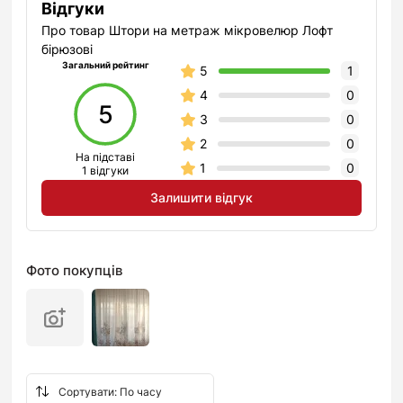
Відгуки
Про товар Штори на метраж мікровелюр Лофт
бірюзові
Загальний рейтинг
5
1
4
0
5
3
0
2
0
На підставі
1
0
1 відгуки
Залишити відгук
Фото покупців