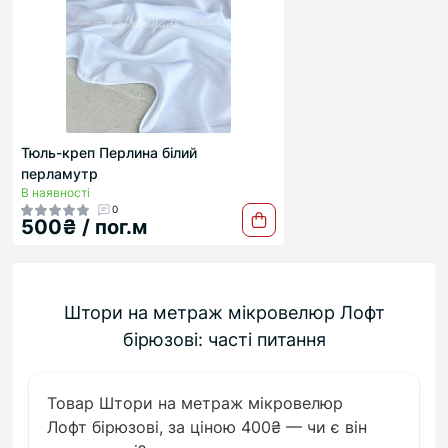
Тюль-креп Перлина білий
перламутр
В наявності
0
500₴ / пог.м
Штори на метраж мікровелюр Лофт
бірюзові: часті питання
Товар Штори на метраж мікровелюр
Лофт бірюзові, за ціною 400₴ — чи є він