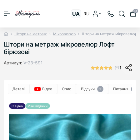
0
UA
RU
Штори на метраж
Мікровелюр
Штори на метраж мікровелюр Л
Штори на метраж мікровелюр Лофт
бірюзові
Артикул:
V-23-591
1
Деталі
Відео
Опис
Відгуки
Питання
1
0
Є відео
Різні відтінки