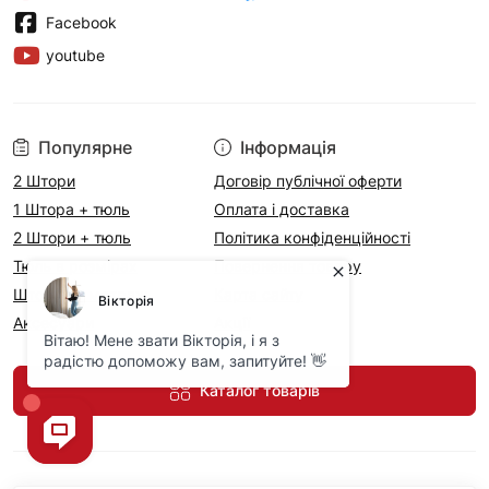
Facebook
youtube
Популярне
Інформація
2 Штори
Договір публічної оферти
1 Штора + тюль
Оплата і доставка
2 Штори + тюль
Політика конфіденційності
Тюль в розмірах
Повернення товару
Штори на метраж
Карта сайту
Аксесуари
Акції
Каталог товарів