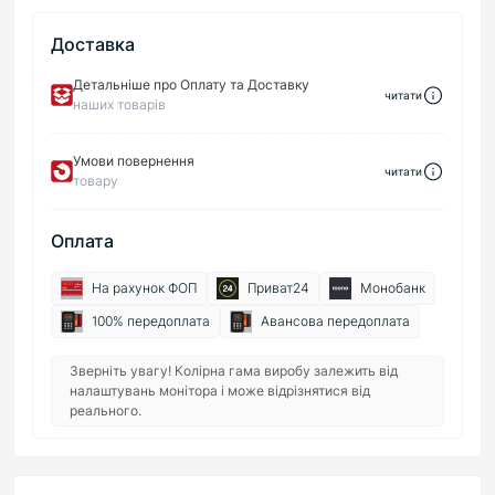
Доставка
Детальніше про Оплату та Доставку
читати
наших товарів
Умови повернення
читати
товару
Оплата
На рахунок ФОП
Приват24
Монобанк
100% передоплата
Авансова передоплата
Зверніть увагу! Колірна гама виробу залежить від
налаштувань монітора і може відрізнятися від
реального.