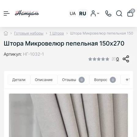
0
RU
UA
Готовые наборы
1 Штора
Штора Микровелюр пепельная 150х
Штора Микровелюр пепельная 150х270
Артикул:
НГ-1032-1
0
Детали
Описание
Отзывы
Вопрос
⚜︎Уход
0
0