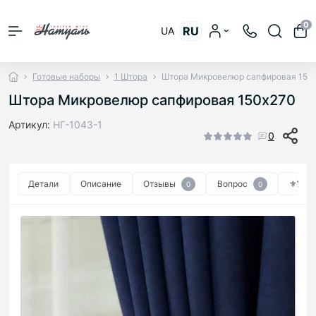
0
RU
UA
Готовые наборы
1 Штора
Штора Микровелюр сапфировая 150
Штора Микровелюр сапфировая 150х270
Артикул:
НГ-1043-1
0
Детали
Описание
Отзывы
Вопрос
⚜︎Уход
0
0