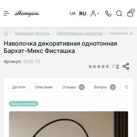
0
RU
UA
Домашний текстиль
Декоративные наволочки
Наволочка дек
Наволочка декоративная однотонная
Бархат-Микс Фисташка
Артикул:
2025-70
0
Детали
Описание
Отзывы
Вопрос
С эти
0
0
Разные оттенки